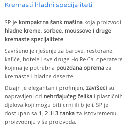
Kremasti hladni specijaliteti
SP je
kompaktna šank mašina
koja proizvodi
hladne kreme, sorbee, moussove i druge
kremaste specijalitete
.
Savršeno je rješenje za barove, restorane,
kafiće, hotele i sve druge Ho.Re.Ca. operatere
kojima je potrebna
pouzdana oprema
za
kremaste i hladne deserte.
Dizajn je elegantan i profinjen,
završeci
su
napravljeni od
nehrđajućeg čelika
i plastičnih
djelova koji mogu biti crni ili bijeli. SP je
dostupan sa
1
,
2
ili
3 tanka
za istovremenu
proizvodnju više proizvoda.