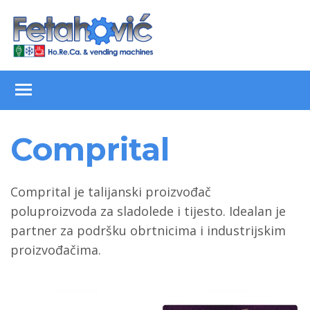
Skip
to
content
Toggle main menu visibility
Comprital
Comprital je talijanski proizvođač
poluproizvoda za sladolede i tijesto. Idealan je
partner za podršku obrtnicima i industrijskim
proizvođačima.