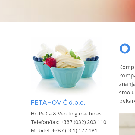
O
Kompa
kompa
znanja
smo u
pekare
FETAHOVIĆ d.o.o.
Ho.Re.Ca & Vending machines
Telefon/fax: +387 (032) 203 110
Mobitel: +387 (061) 177 181