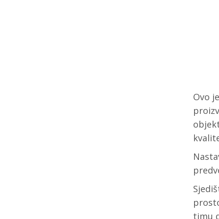
Ovo j
proizv
objek
kvali
Nasta
predvo
Sjediš
prost
timu 