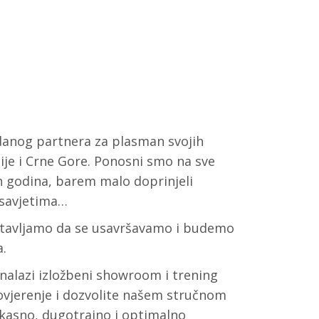
danog partnera za plasman svojih
ije i Crne Gore. Ponosni smo na sve
 godina, barem malo doprinjeli
 savjetima…
astavljamo da se usavršavamo i budemo
.
 nalazi izložbeni showroom i trening
ovjerenje i dozvolite našem stručnom
kasno, dugotrajno i optimalno