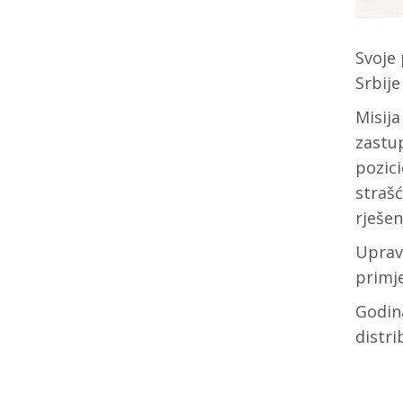
Svoje 
Srbije
Misija
zastup
pozici
strašć
rješen
Uprava
primje
Godin
distr