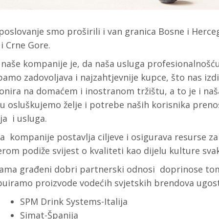
poslovanje smo proširili i van granica Bosne i Herc
 i Crne Gore.
 naše kompanije je, da naša usluga profesionalnošću 
amo zadovoljava i najzahtjevnije kupce, što nas izdi
onira na domaćem i inostranom tržištu, a to je i na
u osluškujemo želje i potrebe naših korisnika preno
ja i usluga.
 kompanije postavlja ciljeve i osigurava resurse za p
rom podiže svijest o kvaliteti kao dijelu kulture sv
ama građeni dobri partnerski odnosi doprinose t
ibuiramo proizvode vodećih svjetskih brendova ugost
SPM Drink Systems-Italija
Simat-Španija