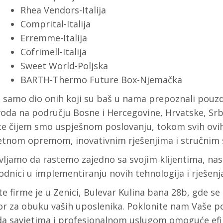
Rhea Vendors-Italija
Comprital-Italija
Erremme-Italija
Cofrimell-Italija
Sweet World-Poljska
BARTH-Thermo Future Box-Njemačka
e samo dio onih koji su baš u nama prepoznali pouz
oda na području Bosne i Hercegovine, Hrvatske, Srb
te čijem smo uspješnom poslovanju, tokom svih ovih
tetnom opremom, inovativnim rješenjima i stručnim
vljamo da rastemo zajedno sa svojim klijentima, n
dnici u implementiranju novih tehnologija i rješenja
te firme je u Zenici, Bulevar Kulina bana 28b, gde se
or za obuku vaših uposlenika. Poklonite nam Vaše p
da savjetima i profesionalnom uslugom omoguće efi