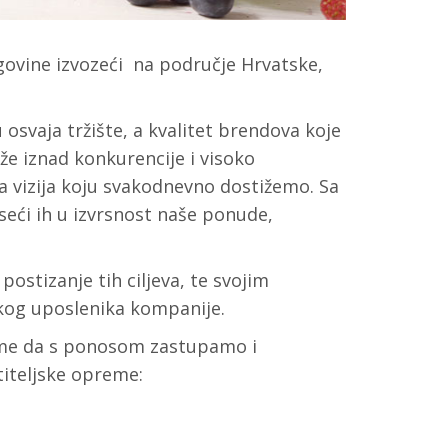
egovine izvozeći na područje Hrvatske,
osvaja tržište, a kvalitet brendova koje
že iznad konkurencije i visoko
ša vizija koju svakodnevno dostižemo. Sa
seći ih u izvrsnost naše ponude,
ostizanje tih ciljeva, te svojim
akog uposlenika kompanije.
ome da s ponosom zastupamo i
iteljske opreme: