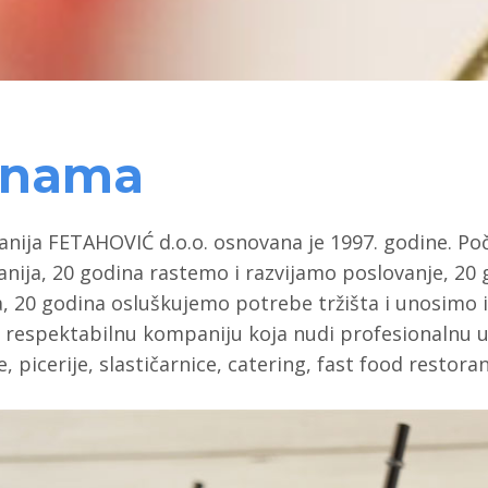
 nama
nija FETAHOVIĆ d.o.o. osnovana je 1997. godine. Po
nija, 20 godina rastemo i razvijamo poslovanje, 20
, 20 godina osluškujemo potrebe tržišta i unosimo in
 respektabilnu kompaniju koja nudi profesionalnu u
, picerije, slastičarnice, catering, fast food restora