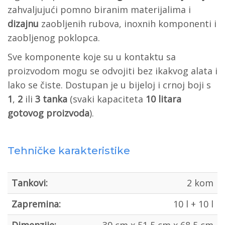
zahvaljujući pomno biranim materijalima i
dizajnu
zaobljenih rubova, inoxnih komponenti i
zaobljenog poklopca.
Sve komponente koje su u kontaktu sa
proizvodom mogu se odvojiti bez ikakvog alata i
lako se čiste. Dostupan je u bijeloj i crnoj boji s
1
,
2
ili
3 tanka
(svaki kapaciteta
10 litara
gotovog proizvoda
).
Tehničke karakteristike
Tankovi:
2 kom
Zapremina:
10 l + 10 l