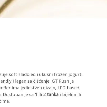
uje soft sladoled i ukusni frozen jogurt,
iendly i lagan za čišćenje, GT Push je
kođer ima jedinstven dizajn, LED-based
a. Dostupan je sa
1
ili
2 tanka
i bijelim ili
cima.