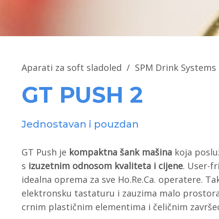
Aparati za soft sladoled
/
SPM Drink Systems
GT PUSH 2
Jednostavan i pouzdan
GT Push je
kompaktna šank mašina
koja posluž
s
izuzetnim odnosom kvaliteta i cijene
. User-fr
idealna oprema za sve Ho.Re.Ca. operatere. Ta
elektronsku tastaturu i zauzima malo prostor
crnim plastičnim elementima i čeličnim završe