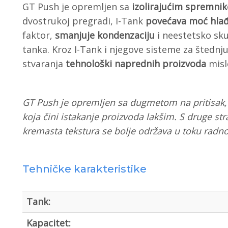
GT Push je opremljen sa
izolirajućim spremni
dvostrukoj pregradi, I-Tank
povećava moć hlađ
faktor,
smanjuje kondenzaciju
i neestetsko sku
tanka. Kroz I-Tank i njegove sisteme za štednju 
stvaranja
tehnološki naprednih proizvoda
misl
GT Push je opremljen sa
dugmetom na pritisak,
koja čini istakanje proizvoda
lakšim. S druge st
kremasta
tekstura se bolje održava u toku
radn
Tehničke karakteristike
Tank:
Kapacitet: