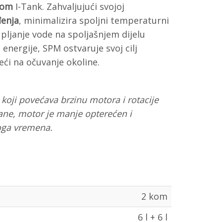
kom
I-Tank. Zahvaljujući svojoj
enja
, minimalizira spoljni temperaturni
pljanje vode na spoljašnjem dijelu
energije, SPM ostvaruje svoj cilj
eći na očuvanje okoline.
 koji
povećava brzinu motora i rotacije
rane, motor
je manje opterećen i
oga vremena.
2 kom
6 l + 6 l